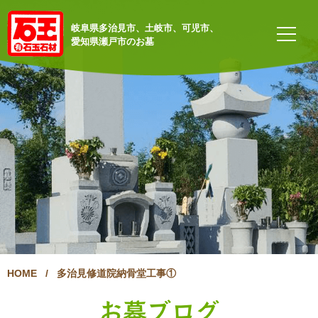
岐阜県多治見市、土岐市、可児市、
愛知県瀬戸市のお墓
HOME
/
多治見修道院納骨堂工事①
お墓ブログ