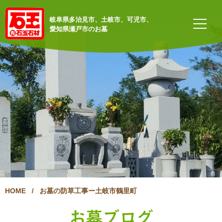
岐阜県多治見市、土岐市、可児市、
愛知県瀬戸市のお墓
HOME
/
お墓の防草工事ー土岐市鶴里町
お墓ブログ