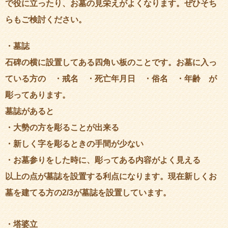
で役に立ったり、お墓の見栄えがよくなります。ぜひそち
らもご検討ください。
・墓誌
石碑の横に設置してある四角い板のことです。お墓に入っ
ている方の ・戒名 ・死亡年月日 ・俗名 ・年齢 が
彫ってあります。
墓誌があると
・
大勢の方を彫ることが出来る
・
新しく字を彫るときの手間が少ない
・
お墓参りをした時に、彫ってある内容がよく見える
以上の点が墓誌を設置する利点になります。現在新しくお
墓を建てる方の2/3が墓誌を設置しています。
・塔婆立