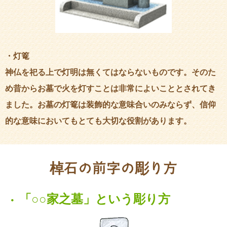
・灯篭
神仏を祀る上で灯明は無くてはならないものです。そのた
め昔からお墓で火を灯すことは非常によいこととされてき
ました。お墓の灯篭は装飾的な意味合いのみならず、信仰
的な意味においてもとても大切な役割があります。
棹
石の前字の
彫
り方
「○○家之墓」という彫り方
・