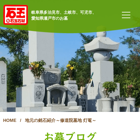
岐阜県多治見市、土岐市、可児市、
愛知県瀬戸市のお墓
HOME
/
地元の銘石紹介～修道院墓地 灯篭～
お墓ブログ