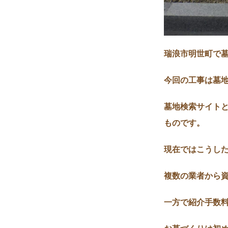
瑞浪市明世町で
今回の工事は墓
墓地検索サイト
ものです。
現在ではこうし
複数の業者から
一方で紹介手数