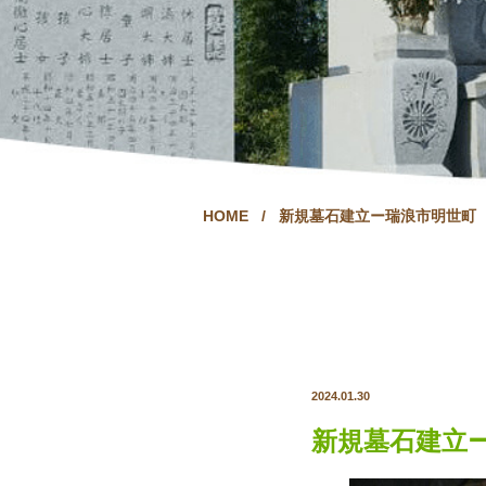
HOME
/
新規墓石建立ー瑞浪市明世町
2024.01.30
新規墓石建立