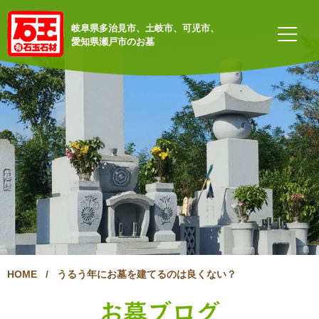
岐阜県多治見市、土岐市、可児市、
愛知県瀬戸市のお墓
HOME
/
うるう年にお墓を建てるのは良くない？
お墓ブログ