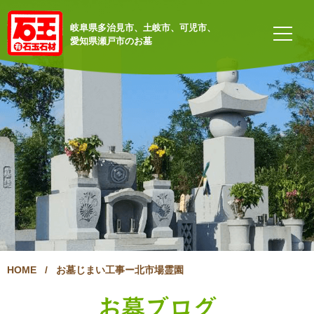
岐阜県多治見市、土岐市、可児市、
愛知県瀬戸市のお墓
HOME
/
お墓じまい工事ー北市場霊園
お墓ブログ