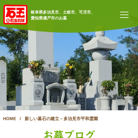
岐阜県多治見市、土岐市、可児市、
愛知県瀬戸市のお墓
HOME
/
新しい墓石の建立－多治見市平和霊園
お墓ブログ