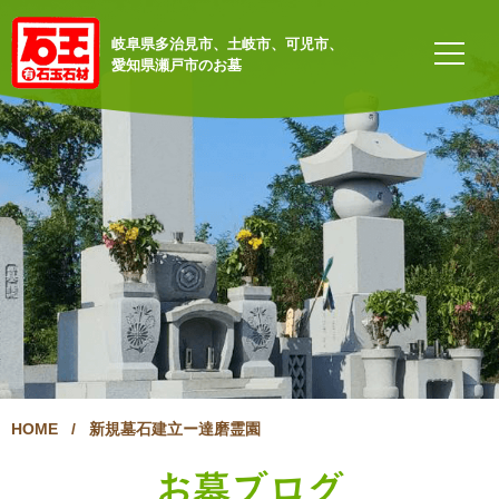
岐阜県多治見市、土岐市、可児市、
愛知県瀬戸市のお墓
HOME
/
新規墓石建立ー達磨霊園
お墓ブログ