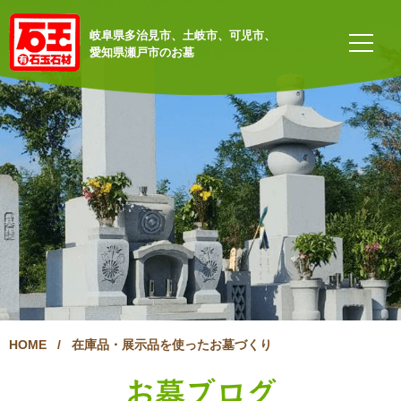
岐阜県多治見市、土岐市、可児市、
愛知県瀬戸市のお墓
HOME
/
在庫品・展示品を使ったお墓づくり
お墓ブログ