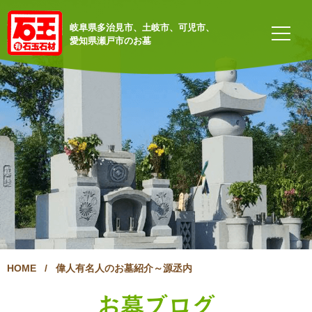
岐阜県多治見市、土岐市、可児市、
愛知県瀬戸市のお墓
HOME
/
偉人有名人のお墓紹介～源丞内
お墓ブログ