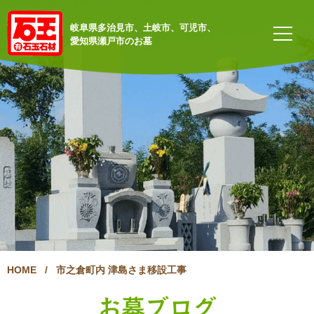
岐阜県多治見市、土岐市、可児市、
愛知県瀬戸市のお墓
HOME
/
市之倉町内 津島さま移設工事
お墓ブログ