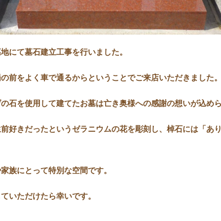
墓地にて墓石建立工事を行いました。
場の前をよく車で通るからということでご来店いただきました
げの石を使用して建てたお墓は亡き奥様への感謝の想いが込め
生前好きだったというゼラニウムの花を彫刻し、棹石には「あ
や家族にとって特別な空間です。
していただけたら幸いです。