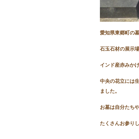
愛知県東郷町の
石玉石材の展示
インド産赤みか
中央の花立には
ました。
お墓は自分たち
たくさんお参り