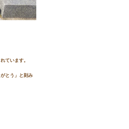
。
られています。
りがとう」と刻み