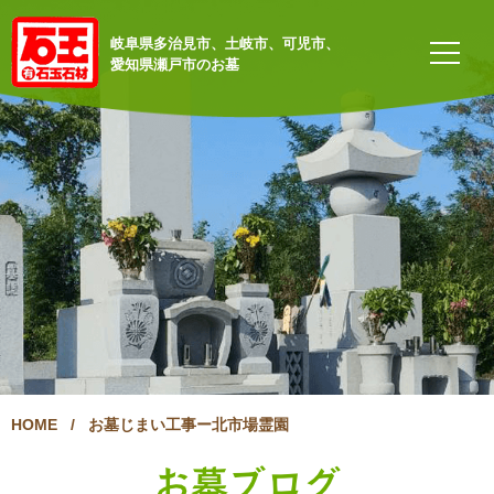
岐阜県多治見市、土岐市、可児市、
愛知県瀬戸市のお墓
HOME
/
お墓じまい工事ー北市場霊園
お墓ブログ