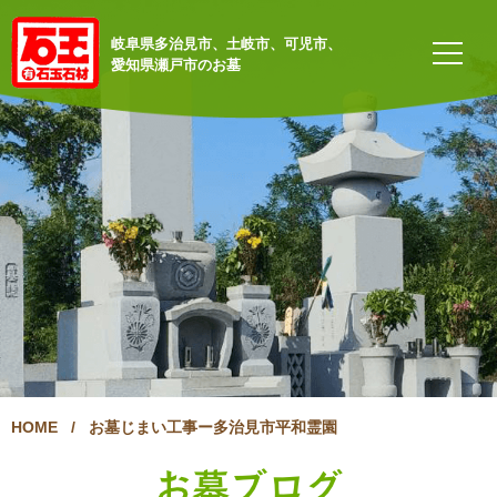
岐阜県多治見市、土岐市、可児市、
愛知県瀬戸市のお墓
HOME
/
お墓じまい工事ー多治見市平和霊園
お墓ブログ