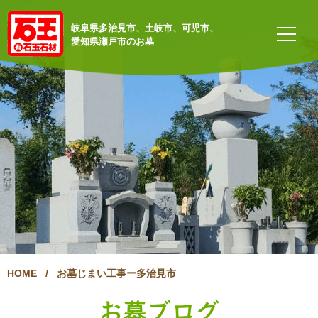
岐阜県多治見市、土岐市、可児市、
愛知県瀬戸市のお墓
HOME
/
お墓じまい工事ー多治見市
お墓ブログ