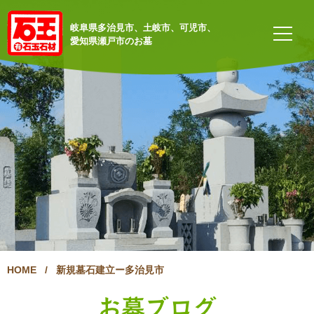
岐阜県多治見市、土岐市、可児市、
愛知県瀬戸市のお墓
HOME
/
新規墓石建立ー多治見市
お墓ブログ