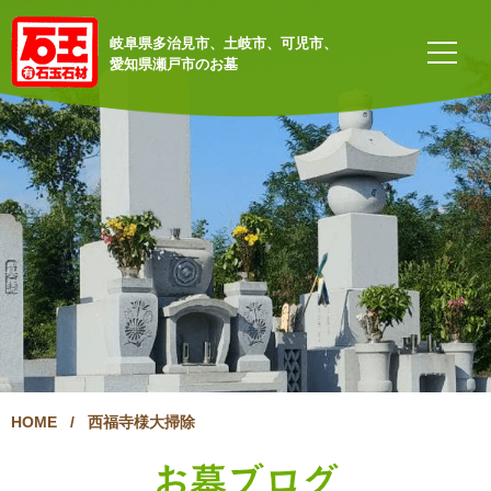
岐阜県多治見市、土岐市、可児市、
愛知県瀬戸市のお墓
HOME
/
西福寺様大掃除
お墓ブログ