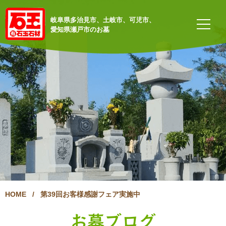
岐阜県多治見市、土岐市、可児市、
愛知県瀬戸市のお墓
HOME
/
第39回お客様感謝フェア実施中
お墓ブログ