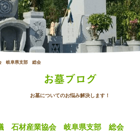
会 岐阜県支部 総会
お墓ブログ
お墓についてのお悩み解決します！
議 石材産業協会 岐阜県支部 総会