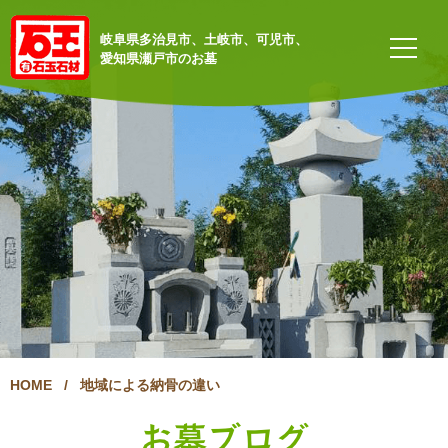
岐阜県多治見市、土岐市、可児市、
愛知県瀬戸市のお墓
HOME
/
地域による納骨の違い
お墓ブログ