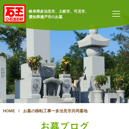
岐阜県多治見市、土岐市、可児市、
愛知県瀬戸市のお墓
HOME
/
お墓の移転工事ー多治見市共同墓地
お墓ブログ