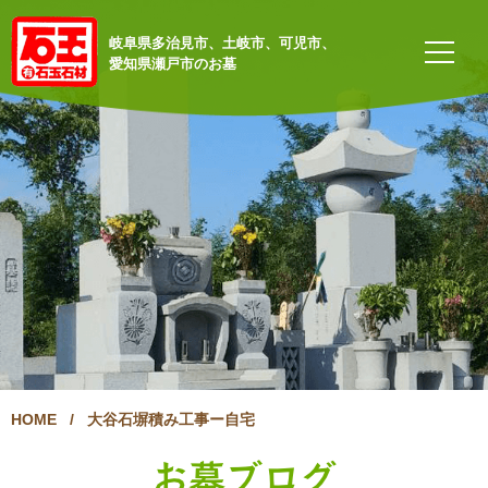
岐阜県多治見市、土岐市、可児市、
愛知県瀬戸市のお墓
HOME
/
大谷石塀積み工事ー自宅
お墓ブログ