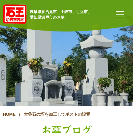
岐阜県多治見市、土岐市、可児市、
愛知県瀬戸市のお墓
HOME
/
大谷石の塀を加工してポストの設置
お墓ブログ