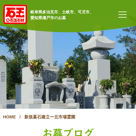
岐阜県多治見市、土岐市、可児市、
愛知県瀬戸市のお墓
HOME
/
新規墓石建立ー北市場霊園
お墓ブログ