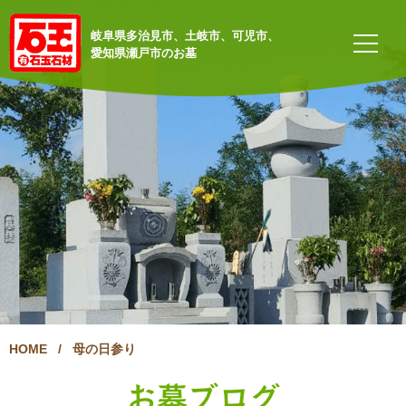
岐阜県多治見市、土岐市、可児市、
愛知県瀬戸市のお墓
HOME
/
母の日参り
お墓ブログ