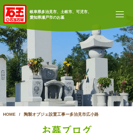
岐阜県多治見市、土岐市、可児市、
愛知県瀬戸市のお墓
HOME
/
陶製オブジェ設置工事ー多治見市広小路
お墓ブログ