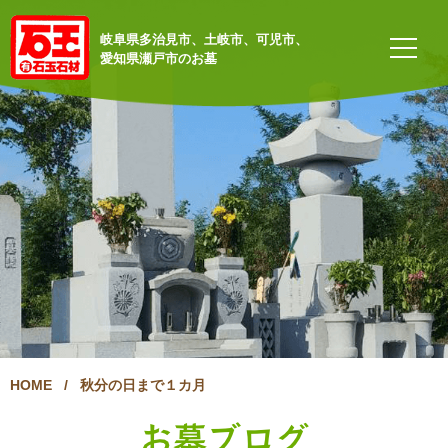
岐阜県多治見市、土岐市、可児市、
愛知県瀬戸市のお墓
HOME
/
秋分の日まで１カ月
お墓ブログ