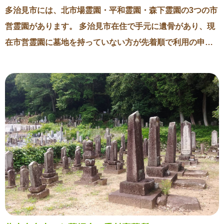
多治見市には、北市場霊園・平和霊園・森下霊園の3つの市
営霊園があります。 多治見市在住で手元に遺骨があり、現
在市営霊園に墓地を持っていない方が先着順で利用の申し
込みができます。 市営霊園は民営の霊園よりも永代使用料
が低く設定されていますが、7月1日から永代使用料が改定
されます。 3つの霊園共通で1㎡あたり8万円となり、標準
的な4㎡の区画の場合永代使用料は32万円となります。 6月
中の申請であれば今までの永代使用料(1㎡あたり5万円ほど)
で申請できますので、墓地の取得をご検討中の方は今月中
に申請されることをお勧めします。 現地の見学やご案内、
お見積りのお問い合わせは石玉石材までよろしくお願いし
ます。