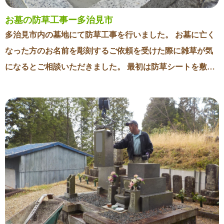
お墓の防草工事ー多治見市
多治見市内の墓地にて防草工事を行いました。 お墓に亡く
なった方のお名前を彫刻するご依頼を受けた際に雑草が気
になるとご相談いただきました。 最初は防草シートを敷く
事を検討されていましたが、こちらで現場を確認させてい
ただいてコンクリートでの施工を提案させていただきまし
た。 防草シートはどうしても横や切れ目から草が生えてき
てしまうため、狭いところには向かないように思います。
今回の現場も石碑や板石等との間隔が狭かったのでより効
果が期待できるコンクリート施工をご提案したところご了
承いただきました。 これから雑草が増える季節となります
のでお気軽にご相談ください。