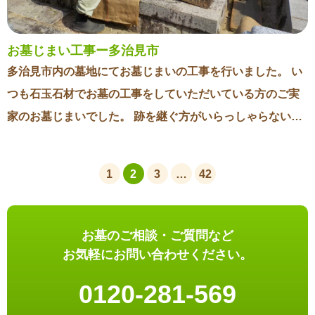
お墓じまい工事ー多治見市
多治見市内の墓地にてお墓じまいの工事を行いました。 い
つも石玉石材でお墓の工事をしていただいている方のご実
家のお墓じまいでした。 跡を継ぐ方がいらっしゃらないと
いうことでご相談いただきました。 今回の現場は通路の幅
が狭く重機が近くまで入ることができないため、クレーン
1
2
3
…
42
が届く位置まで人力で運び出しました。 石碑のサイズも大
きく大変でしたが、無事に工事を終えることができまし
た。 お客様にもきれいになって良かったとご安心していた
お墓のご相談・ご質問など
だきました。
お気軽にお問い合わせください。
0120-281-569