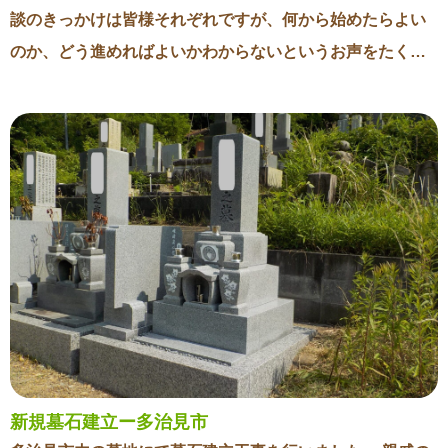
談のきっかけは皆様それぞれですが、何から始めたらよい
のか、どう進めればよいかわからないというお声をたくさ
んいただきます。 大事なのはまず「家族(親戚)に相談」す
ることです。 家族(子供)に迷惑をかけたくない、自分が元
気なうちにという思いからご本人様だけで進められるケー
スもありますが、これがトラブルの元になるかもしれませ
ん。 お墓じまいを済ませた後でお墓じまいしたことを知っ
たご家族(親戚)とトラブルになったというお話を聞かせてい
ただいたこともあります。 実際にお墓の面倒見ているのは
自分、子供たちは面倒見てくれないだろう、たとえそれが
事実でもお墓に対する想いは直接聞いてみないとわかりま
せん。 最終的にお墓じまいするという結論になったとして
も全員で納得したうえで進めていただく事が大事だと思い
新規墓石建立ー多治見市
ます。 普段あまりお付き合いがなくてもご先祖様に対する