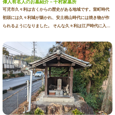
偉人有名人のお墓紹介－千村家墓所
可児市久々利は古くからの歴史がある地域です。室町時代
初頭には久々利城が築かれ、安土桃山時代には焼き物が作
られるようになりました。 そんな久々利は江戸時代に入る
と千村氏の陣屋が置かれ、江戸時代を通して千村氏が居住
しました。 初代の千村良重はもともと木曽氏に仕えていま
したが、木曽氏が改易となったことで浪人となり、千葉・
佐倉で暮らしていました。 そんな折に徳川家康に召し出さ
れ、関ケ原の合戦に加わり、そこで武功をあげました。 そ
れが評価されて、良重は幕府の旗本になり、４６００石を
与えられ、久々利を本拠地とすることになりました。良重
はその後、尾張藩にも仕え、６５才で亡くなりました。 良
重のお墓は廟に納められているので外から見ることはでき
ませんが、東禅寺には初代から１１代までとその身内のお