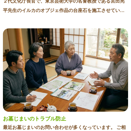
２代文化庁長官で、東京芸術大学の名誉教授である宮田亮
平先生のイルカのオブジェ作品の台座石を施工させていた
だきました。 台座石は横幅2.4m、奥行き1.5m、高さ0.8m
の大きなもので、板状の石を貼り合わせて作成しました。
作品を含めた重量や台座石の強度、現場での搬入や施工方
法など多くの課題がある中で、１つ１つ問題をクリアして
いき、無事工事を終えることができました。 素晴らしい作
品に対して、黒みかげ石の重厚感がとても調和がとれてお
り、作品を引き立てることができているのではないかと感
じています。 このような後世に残る作品に携わることがで
きてとても感謝の気持ちです。
お墓じまいのトラブル防止
最近お墓じまいのお問い合わせが多くなっています。 ご相