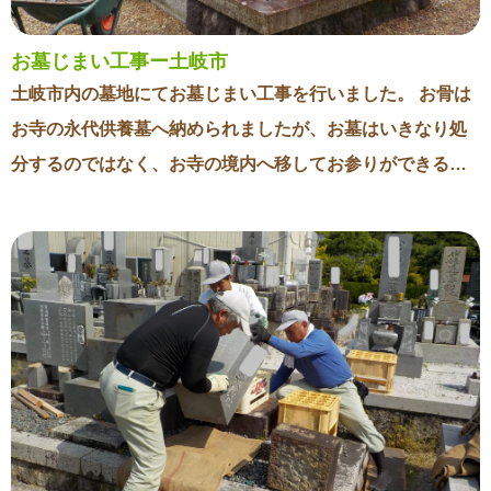
お墓じまい工事ー土岐市
土岐市内の墓地にてお墓じまい工事を行いました。 お骨は
お寺の永代供養墓へ納められましたが、お墓はいきなり処
分するのではなく、お寺の境内へ移してお参りができるよ
うにしました。 将来的にお参りをする方がいなくなったら
石碑を撤去するようになっています。 自分が元気で動ける
うちにお墓じまいをしたいというご要望は多いです。 一方
でお墓じまいをして石碑がなくなることに寂しさを感じる
方も多いです。 今回の事例はそうした不安をうまく解消で
きる方法かと思います。 境内へ移すにあたって石碑を洗っ
て字もよく見えるように色を入れ直しました。 お客様にも
ご満足いただけて嬉しく思います。