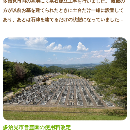
多治見市内の墓地にて墓石建立工事を行いました。 親戚の
気持ちは同じかもしれません。 お墓じまいした後でお墓を
方が以前お墓を建てられたときに土台だけ一緒に設置して
もとに戻すのは困難ですから、急がずにじっくりと話し合
あり、あとは石碑を建てるだけの状態になっていました。
ってからでも遅くないのではないでしょうか。
使用する石や彫刻内容を皆様でご検討され、先日無事に納
骨ができました。 参列していたお子様が納骨室を興味深そ
うに見ていたのが印象的でした。 大きくなってからもお墓
参りを続けてもらえると嬉しい限りです。 お墓には、普段
なかなかお参りに行けなくても自分と故郷とを繋いでくれ
るという役割もあります。 お墓を作るという選択肢をこれ
からも伝えていきたいと思います。
多治見市営霊園の使用料改定