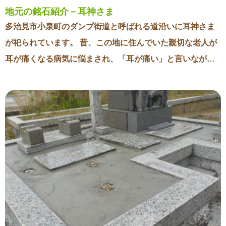
墓が並んでいます。お墓は大きいもので高さ３メートルを
地元の銘石紹介－耳神さま
超すものもあります。 千村氏の本拠地であった陣屋の跡地
多治見市小泉町のダンプ街道と呼ばれる道沿いに耳神さま
は現在、可児市郷土歴史館が建っています。 所在地：東禅
が祀られています。 昔、この地に住んでいた親切な老人が
寺 住 所：可児市久々利
耳が痛くなる病気に悩まされ、「耳が痛い」と言いながら
遂には亡くなってしまいました。 地元の人々がその老人を
悼み、これから耳の病気で苦しむ人がいない様に願って耳
神さまを祀るようになりました。 それ以来、耳神さまには
遠方からもお参りがあり、願をかけました。 病気が治ると
人々は錐（きり）を作って奉納しました。 耳神さまの屋根
の鬼瓦は、一方は耳が痛くて苦しい顔をしており、もう一
方は治ってニコニコした顔をしています。 耳神さまには芳
名帳があり、今でもお参りをする方が多くいることがわか
ります。