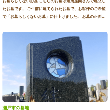
心温まるお墓づくりをさせていただきまして本当に感謝し
お墓らしくないお墓 こちらのお墓は達磨霊園さんで建立し
れいになります。変色が気になる方は一度お問い合わせく
ています。
たお墓です。 ご生前に建てられたお墓で、お客様のご希望
ださい。
で「お墓らしくないお墓」に仕上げました。 お墓の正面は
一般的な○○家ではなく、お客様がご準備された柄だけが彫
刻してあります。 また花立やローソク・線香立ては一切付
けずに従来のお墓の機能を最小限にしました。 ピンクの石
や各部材がR面加工がしてあり、全体的に優しいデザインに
仕上がりました。 砂利は敷かずに全面石貼りでお掃除もし
やすいデザインになっています。 お客様のこだわりが詰ま
ったお墓 お施主様には何度も墓地や事務所に足を運んでい
ただいていろいろな想いを聞かせていただきました。 私も
洋風なお墓でも、「派手にはならないように、全体的に落
ち着いた慎ましいお墓」になるように目地のコーキングの
色までこだわって設計をさせていただきました。 後日、お
瀬戸市の墓地