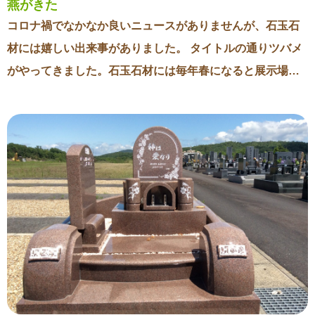
燕がきた
て今でも弊社にご依頼いただけることは本当にありがたい
コロナ禍でなかなか良いニュースがありませんが、石玉石
ことです。 今後もこのご縁を大事にしていきたいですね。
材には嬉しい出来事がありました。 タイトルの通りツバメ
がやってきました。石玉石材には毎年春になると展示場の
入り口部分に巣を作りにやってきます。そして先日無事雛
が孵り、また巣立っていきました。雛が無事に巣立つのは
昨年に続き2年連続のことです。 上：孵ったばかりの雛
下：成長した雛 一昨年までは巣ができ上ってもカラスが親
鳥の留守を狙い卵を襲っていました。そのため何年も雛が
孵ることはありませんでした。あまりにかわいそうなので
巣が出来上がる前にこちらでわざと巣を壊したこともあり
ました。それでも毎年やってきては同じ場所に巣をつくる
ので、一昨年はカラスが来ないように網を張りましたがこ
れもうまくいきませんでした。 なにかいい方法はないもの