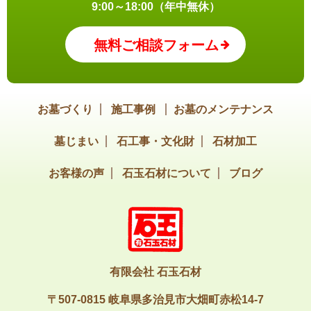
黒い石がお墓に利用されるところもありますが、多治見市
9:00～18:00（年中無休）
や土岐市周辺ではお墓と言えば白やグレーの石と認識して
無料ご相談フォーム
いる方が多いです。 利用される石の地域 上記のようにもと
もとお墓で使われる石は全てが国産でした。 日本の石を使
い、もちろん加工も日本で行われていました。 それが昭和
お墓づくり
施工事例
お墓のメンテナンス
４０年頃になると外国の石が利用されるようになりまし
た。 日本でのお墓の建立数の増加に伴って、日本の石だけ
墓じまい
石工事・文化財
石材加工
では足りなくなったので海外の石を使うようになりまし
お客様の声
石玉石材について
ブログ
た。 それ以降は徐々に海外の石を利用する割合が増えてい
き、現在では外国産の石を利用する割合の方が高くなりま
した。特に中国やインドの石は最も多く利用されていま
す。 加工に関しても日本から韓国、韓国から中国と言った
ように時代と共に移り変わっていきました。 一方でここ数
有限会社 石玉石材
年は「価値のあるお墓を建立したい」と考えるお施主様が
〒507-0815 岐阜県多治見市大畑町赤松14-7