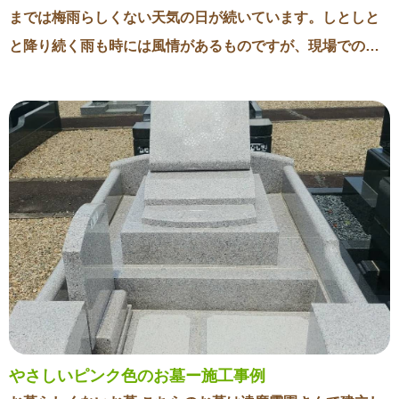
す。 コロナ禍ではありますが、ご親戚が集まって開眼供養
までは梅雨らしくない天気の日が続いています。しとしと
をされたことは本当に大きな意味のあることだと感じまし
と降り続く雨も時には風情があるものですが、現場での作
た。 題目を刻んだお墓 お墓の正面には見慣れた「○○家之
業をする私たちにとって雨は降らない方がありがたいで
墓」ではなく、「南無釈迦牟尼仏」と刻んであります。 こ
す。 お墓も屋外にあるため雨が降れば濡れてしまいます。
れは各宗派のご本尊様を刻むことで単なるお墓では無く、
雨が止めばすぐに乾くのですが、年数を重ねるとともにあ
「仏塔」としてご本尊様にご先祖をお守りいただけると考
る変化が起きます。 ご存知の方もいらっしゃるかもしれま
えられており、とてもありがたいお墓へとなるのです。 多
せんが、写真のようにお墓は変色してしまいます。これは
くの人には馴染みが無いかもしれませんが、各墓地に行く
雨が降った時表面だけが濡れるのではなく、石の内部にも
とこのように刻まれたお墓が数多くあります。ぜひ皆様も
浸み込んでしまうためです。石によって変化の度合いやス
確認をしてみてください。 最後にお施主様は工事中には現
ピードは異なりますが白やグレーの石の方がよく目立ちま
場の職人に差し入れを持ってきてくださり、開眼供養後に
す。 最近ではこうした変色の少ない黒系統の石でお墓を建
は私にもお供えを分けてくださりました。 このように心遣
てる方の割合が増えています。また黒でなくてもインド産
いをしていただいた上に、最後には御礼を言って頂きまし
の石は吸水率が低く変色しにくいことから人気がありま
た。 遠方から何度も弊社に足を運んでくださり、最後まで
やさしいピンク色のお墓ー施工事例
す。 変色してしまったお墓は磨き直しをすることでまたき