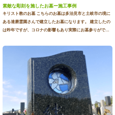
かと悩んでいましたが、昨年初めて雛が孵りました。特別
素敵な彫刻を施したお墓ー施工事例
なことはできませんでしたが、例年に比べるとカラスが少
キリスト教のお墓 こちらのお墓は多治見市と土岐市の境に
なかったような気がします。そして今年、昨年作った巣に
ある達磨霊園さんで建立したお墓になります。 建立したの
そのままやってきてまた雛が孵りました。来年もまたやっ
は昨年ですが、コロナの影響もあり実際にお墓参りができ
てきてくれるのを楽しみにしています。 空っぽになった巣
たのは今年の春でした。 お墓をつくるにあたって施主様が
昔からツバメが家に巣を作るのは縁起が良いこととされて
「亡くなった旦那様の為に良いお墓を建ててあげたい」と
います。なぜそう言われるようになったのか詳しいことは
いう強い思いで、何度も打ち合わせをさせていただきまし
わかりませんが、全国には色々な言い伝えがあるようで
た。 施主様はキリスト教で、お墓の彫刻もキリスト教に合
す。病気にならないとか、家が火事にならないとか、豊作
わせた彫刻になっています。 石は赤系の御影石で形も横型
になるとか様々です。ツバメにとっても人間は巣を守る(天
のお墓なので、昔ながらのお墓と違って洋風な雰囲気に仕
敵が近づいてこなくなる)存在のようなので、人間とツバメ
上がっています。 素敵な彫刻を施したお墓 お墓の正面には
はお互い身近でありがたい関係ということなのでしょう。
とても素晴らしい彫刻が施してあります。 こちらは芸術大
学に通っていらっしゃるお施主様の姪っ子さんがデザイン
をされました。 頂いたデザインを元に文字の書体やバラン