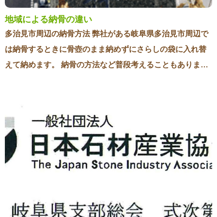
スを何度も打ち合わせや修正をしました。 とても素敵なデ
地域による納骨の違い
ザインで実際にお墓を見て、大変喜んでいただけました。
多治見市周辺の納骨方法 弊社がある岐阜県多治見市周辺で
私としてもこのような素敵なお墓を作らせていただきまし
は納骨するときに骨壺のまま納めずにさらしの袋に入れ替
て本当に感謝しています。 後日お礼のお手紙をいただきま
えて納めます。 納骨の方法など普段考えることもありませ
した。 「主人が６３歳で亡くなり、あまりにも辛く、どう
んので、多くのお客様はそのことを知らずにビックリされ
してもお骨から離れられなく約２年が経ちました。 しかし
ることが多々あります。 それではどうしてわざわざ骨壺か
自分の役目として、地に戻してあげるべき覚悟を決めお墓
らさらしの袋に入れ替えるのでしょうか？それにはちゃん
を造ることに決めました。 石玉石材さんのスタッフさんは
とした理由があります。 骨壺からさらしの袋へ入れ替える
皆さん本当に親切で完成まで細かい点まで心を配って頂
理由 今では亡くなった後に火葬をするのが当たり前になっ
き、本当に良い出会いの場所で会ったこと、感謝していま
ていますが、その前は土葬が一般的に行われていました。
す 亡くなった主人も本当に感謝していると思います」 心温
土葬をすると徐々に遺体は土へ還っていき、最後はお骨ま
まるお言葉をいただきまして本当に感謝しています。
で自然へ還っていきます。 遺体が土に還るというのは昔の
人にとっては当たり前のことで、お隣の中国でも「人土為