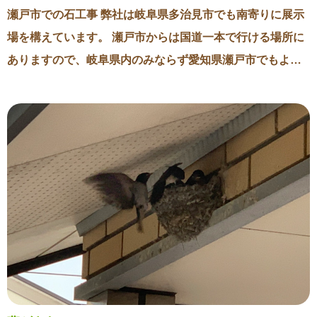
施主様からお礼のお言葉を頂きました。 「自宅から近い場
瀬戸市での石工事 弊社は岐阜県多治見市でも南寄りに展示
所のお墓が必要でした。 いつも通りがかりで石玉石材さん
場を構えています。 瀬戸市からは国道一本で行ける場所に
の展示墓石を気にかけながらいました。 この度、担当の水
ありますので、岐阜県内のみならず愛知県瀬戸市でもよく
野さんには墓石や彫刻のデザイン等、親身に私の想いをお
仕事の依頼を受けます。 もともと石玉石材の初代・玉助は
聞きいただきありがとうございます。 希望通りの完成にと
瀬戸市上半田川町出身で、親戚にも瀬戸市の方がいらっし
ても感謝しています。 今後ともよろしくお願い申し上げま
ゃいますのでとてもご縁のある土地です。 先日瀬戸市の窯
す」 お施主様の温かいお言葉とこの度ご縁を頂けたことを
町で文字彫刻の依頼を受けましたので、事前に現場を見に
本当に心から感謝しています。 ありがとうございました。
行きました。 地域の村墓地ですが、その墓地にも以前弊社
が建立したお墓が数基ありました。 今でも以前に弊社で建
立をしたことを覚えていらっしゃる方が、文字彫刻やリフ
ォームを依頼してくださります。 瀬戸と多治見は昔から県
を超えて交流することが多い街です。 弊社の母校では瀬戸
から通学する子どもたちもいます。 街の雰囲気を見ても多
治見と瀬戸ではとても似ているように感じます。 県を超え