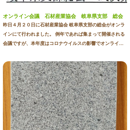
安」といって、「人は亡くなって土に還ることで安息でき
る」と考えられていました。 仮に骨壺のまま納骨すると、
オンライン会議 石材産業協会 岐阜県支部 総会
骨壺は土に還りませんので当然お骨はそのまま残り続けま
昨日４月２０日に石材産業協会 岐阜県支部の総会がオンラ
す。 一方、さらしの袋に入れると袋は徐々に風化していき
インにて行われました。 例年であれば集まって開催される
ます。 そしてお骨も直接土に触れることで土葬と同様に
会議ですが、本年度はコロナウイルスの影響でオンライン
徐々に土へ還ることができると考えられていました。 （化
での開催となりました。 社長は悪戦苦闘しながら慣れない
学的なことを申し上げると実は土葬に比べて火葬をしたお
オンライン会議に参加しました。 私としても社長が発言す
骨は土へ還りにくいです。ただあくまでも昔の人がお骨を
るたびに「ミュートを解除できているか」 発言が終わると
土に還してあげることを望んで行ったことには変わりはあ
「ミュートにしたか」などハラハラしながら隣で作業をし
りません） したがってこの地域では納骨のスペースの底側
ていました。 もう皆さんそろそろオンライン会議に慣れて
はコンクリートがむき出しになっていません。 あくまでも
きてる頃だとは思いますが、社長はまだ一人でやるには不
「お骨が自然に還るように」と土や川砂が敷いてありま
安のようです。 ゴールデンウィークに行われる会議にも私
す。 地域によって異なる納骨方法 ただ納骨の方法は地域に
に手伝うように依頼しました。 社長のオンライン会議の為
よって異なります。 地域によっては骨壺のまま納骨をしま
に休日も会社に出勤しないといけないのは正直辛いです