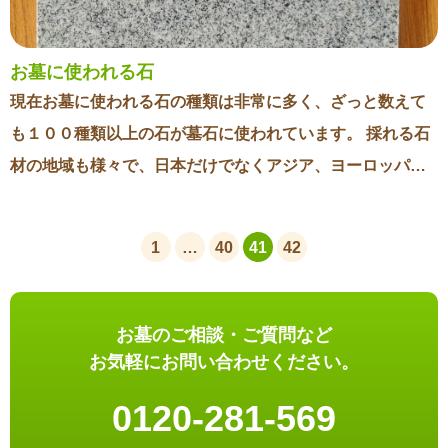
す。 例えば関東の方では骨壺のまま納骨をします。 また関
が、今後社長が一人でパソコンを使いこなせるようになる
東地域では全てのお骨を拾って骨壺に納めますので、骨壺
までは付き合っていかないといけないですね。 オンライン
のサイズがこの地域と比べて大きいです。（多治見市周辺
お墓に使われる石
会議が当たり前となったことで、今まで聞くことが出来な
では全てのお骨は拾わずに一部のみ収骨します） それでい
現在お墓に使われる石の種類は非常に多く、ざっと数えて
かったセミナーや会議に簡単に参加できるようになりまし
て骨壺のままお墓に納めますので、納骨をするスペースが
も１００種類以上の石が墓石に使われています。 採れる石
た。 それは石材業界も例外ではなく、各団体では積極的に
とても大きくなっているのです。 地域によるお墓の違い 納
材の地域も様々で、日本だけでなくアジア、ヨーロッパ、
オンライン会議を活用していて、とても有意義な交流がで
骨１つを取っても地域によって方法が異なるのです。 実は
アフリカ、アメリカなど世界各国の石が使われいます。 東
きているように感じます。 私たちはお墓を売るものとして
お墓の形も全国では大きく異なるのですのが、その原因の
海地方でよく使用される石 弊社がある多治見市周辺では昔
リアルを大事にしないといけないのはもちろんですが、時
1
…
40
41
42
１つが納骨の方法が違うのが挙げられます。 納骨をする機
から岡崎の石がよく墓石に利用されてきました。 岡崎は石
代に取り残されないように新しい技術も積極的に取り入れ
会は人生でそんなに多くは無いと思いますが、それを深掘
の産地として全国でも有名で、日本の石材の三大産地のひ
ていかないといけないですね！ 社長はオンライン会議が終
りして、「どうしてそのようにやるのだろう？」と考える
とつです。 岡崎の石は目が細かく、グレー色が特徴です。
お墓のご相談・ご質問など
わると心なしか満足そうでした(笑)
と、ちゃんと理由があるものなのです。 石材店として供養
したがって昔から多治見市や土岐市周辺のお墓は目の細か
お気軽にお問い合わせください。
において皆様が知らなかった情報をこれからも届けていき
い石が利用されて、外国の石が主流となった現在でもグレ
0120-281-569
たいと思います！
ーの目の細かい石が好まれます。 地域によっては一般的に