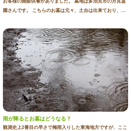
お客様の開眼供養がありました。 墓地は多治見市の月見霊
園さんです。 こちらのお墓は元々、土台は出来ており、石
碑と墓誌と塔婆立を新しく建立させていただきました。 ２
区画使っており、土地が他よりも広いので、この地域で最
も建てられる８寸サイズより１周り大きい９寸サイズのお
墓をご提案させていただきました。 当日は雨予報でしたの
でテントを準備しましたが、開眼供養中は何とか降らずに
済みました。 結果的には雨も降らず、暑くもない、とても
良い条件での開眼供養でした。 開眼供養にはお施主様のご
親戚が集まり、その中には小さなお子様もいらっしゃいま
した。 小さなお子様なのでお墓参りの意味や対象はあまり
分からないかもしれませんが、こうして小さいうちからお
参りをすることで、将来大きくなった時にご家族やご先祖
雨が降るとお墓はどうなる？
を大切にする気持ちを自然と持つことが出来ると思いま
観測史上2番目の早さで梅雨入りした東海地方ですが、ここ